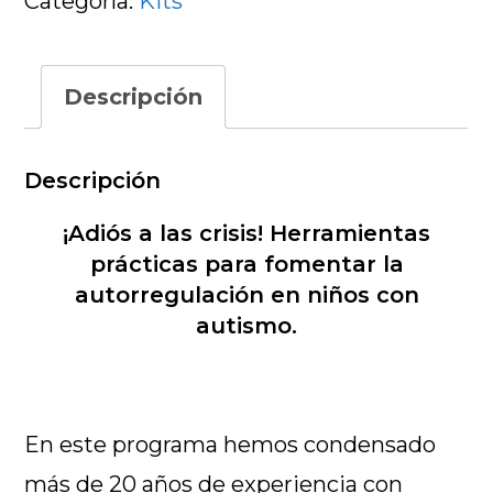
Categoría:
Kits
y
emociones
para
Descripción
niños
con
autismo
Descripción
cantidad
¡Adiós a las crisis! Herramientas
prácticas para fomentar la
autorregulación en niños con
autismo.
En este programa hemos condensado
más de 20 años de experiencia con