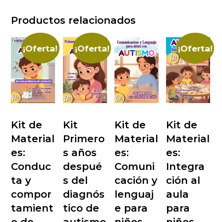
Productos relacionados
¡Oferta!
¡Oferta!
¡Oferta!
Kit de
Kit
Kit de
Kit de
Material
Primero
Material
Material
es:
s años
es:
es:
Conduc
despué
Comuni
Integra
ta y
s del
cación y
ción al
compor
diagnós
lenguaj
aula
tamient
tico de
e para
para