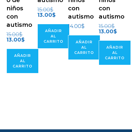
o de
autismo
niños
niños
niños
con
con
El
15.00
$
precio
El
13.00
$
con
autismo
autismo
original
precio
era:
actual
autismo
15.00$.
El
14.00
$
15.00
$
es:
precio
13.00$.
El
13.00
$
AÑADIR
El
original
15.00
$
precio
AL
precio
era:
El
actual
13.00
$
original
CARRITO
15.00$.
AÑADIR
precio
es:
era:
actual
13.00$.
AL
AÑADIR
15.00$.
es:
CARRITO
AL
13.00$.
AÑADIR
CARRITO
AL
CARRITO