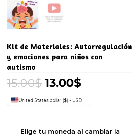
Kit de Materiales: Autorregulación
y emociones para niños con
autismo
15.00
$
13.00
$
El
El
precio
precio
original
actual
era:
es:
15.00$.
13.00$.
United States dollar ($) - USD
Elige tu moneda al cambiar la