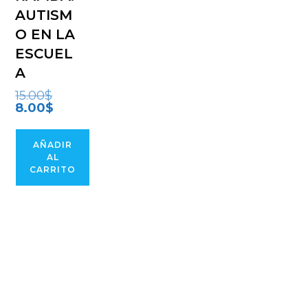
AUTISM
O EN LA
ESCUEL
A
El
15.00
$
precio
El
8.00
$
original
precio
era:
actual
15.00$.
es:
8.00$.
AÑADIR
AL
CARRITO