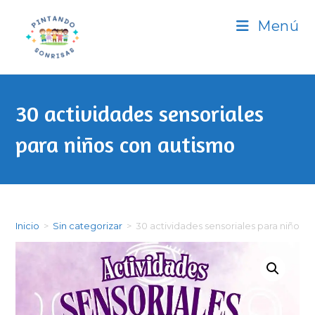
Ir
Menú
al
contenido
30 actividades sensoriales
para niños con autismo
Inicio
>
Sin categorizar
>
30 actividades sensoriales para niños 