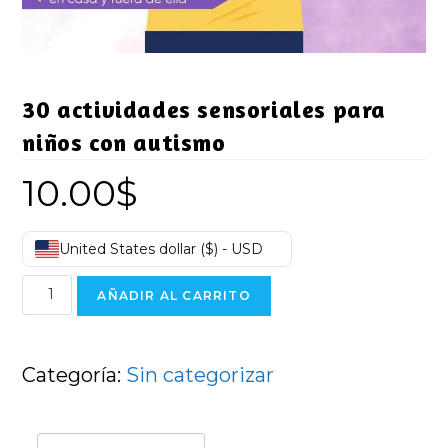
30 actividades sensoriales para
niños con autismo
10.00
$
United States dollar ($) - USD
30
AÑADIR AL CARRITO
actividades
sensoriales
para
Categoría:
Sin categorizar
niños
con
autismo