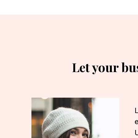
Let your bu
L
U