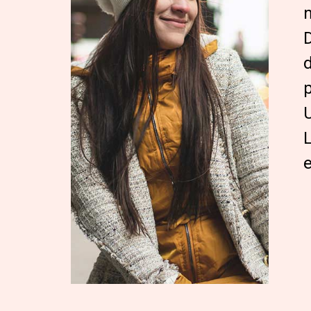
D
d
p
L