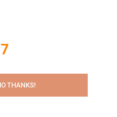
97
NO THANKS!