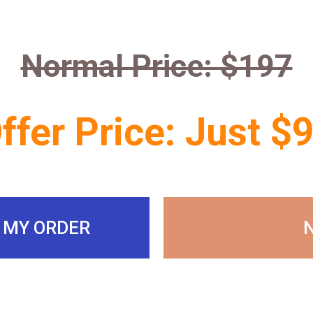
Normal Price: $197
ffer Price: Just $
O MY ORDER