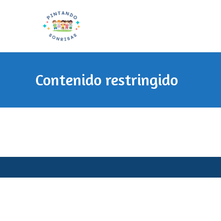
Ir
al
contenido
Contenido restringido