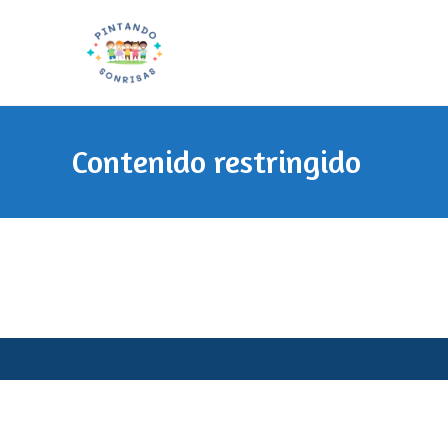
Ir
al
contenido
Contenido restringido