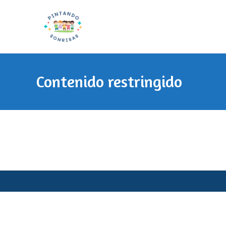
Ir
al
contenido
Contenido restringido